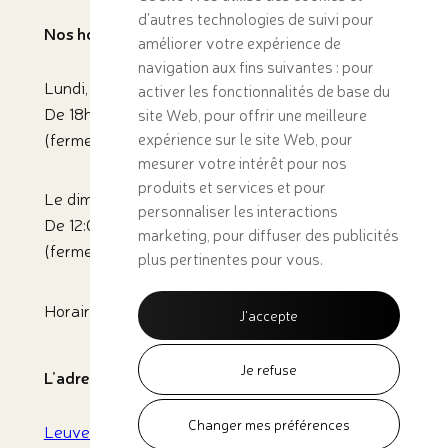
d'autres technologies de suivi pour
Nos horaires d’ouverture
améliorer votre expérience de
navigation aux fins suivantes :
pour
Lundi, mardi, vendredi, samedi :
activer les fonctionnalités de base du
De 18h45 à 22:30
site Web
,
pour offrir une meilleure
(fermeture cuisine : 22h)
expérience sur le site Web
,
pour
mesurer votre intérêt pour nos
produits et services et pour
Le dimanche:
personnaliser les interactions
De 12:00 à 17:30
marketing
,
pour diffuser des publicités
(fermeture cuisine : 17h)
plus pertinentes pour vous
.
Horaire d’été jusqu’au 21 septembre
J'accepte
Je refuse
L’adresse du restaurant
Changer mes préférences
Leuvensesteenweg 26,