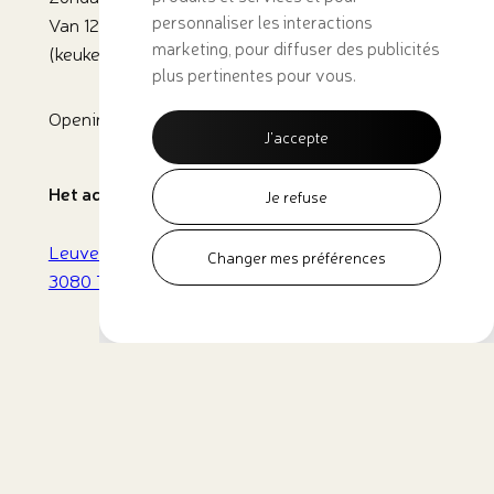
personnaliser les interactions
Van 12:00 tot 17:30
marketing
,
pour diffuser des publicités
(keuken sluit om 17.00 uur)
plus pertinentes pour vous
.
Openingstijden zomer tot 21 september
J'accepte
Het adres van het restaurant
Je refuse
Leuvensesteenweg 26,
Changer mes préférences
3080 Tervuren
Nederlands (België)
Zijn er vragen?
Bel ons:
02 779 21 74