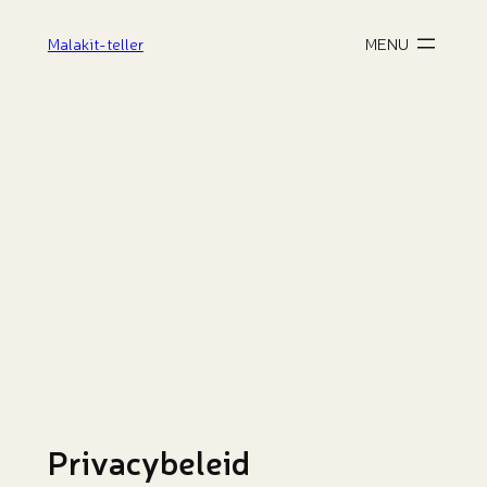
Spring
Malakit-teller
naar
de
inhoud
Privacybeleid