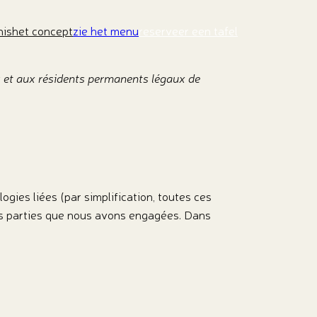
nis
het concept
zie het menu
reserveer een tafel
ns et aux résidents permanents légaux de
logies liées (par simplification, toutes ces
es parties que nous avons engagées. Dans