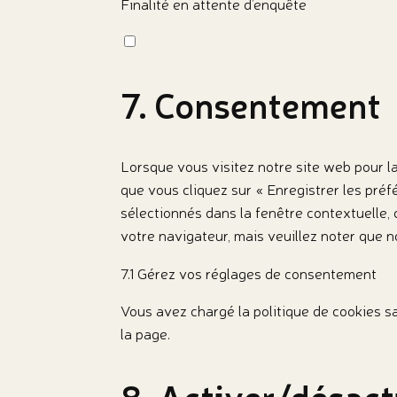
Finalité en attente d’enquête
Consent
to
service
7. Consentement
divers
Lorsque vous visitez notre site web pour l
que vous cliquez sur « Enregistrer les préf
sélectionnés dans la fenêtre contextuelle, 
votre navigateur, mais veuillez noter que n
7.1 Gérez vos réglages de consentement
Vous avez chargé la politique de cookies s
la page.
8. Activer/désact